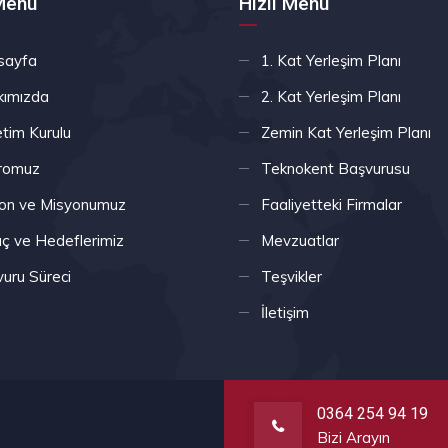
 Menü
Hızlı Menü
sayfa
1. Kat Yerleşim Planı
kımızda
2. Kat Yerleşim Planı
tim Kurulu
Zemin Kat Yerleşim Planı
romuz
Teknokent Başvurusu
on ve Misyonumuz
Faaliyetteki Firmalar
 ve Hedeflerimiz
Mevzuatlar
uru Süreci
Teşvikler
İletişim
0364 254 94 19
Bizi Arayın