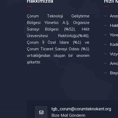
Hakkımızda
Hızlı
Çorum Teknoloji Geliştirme
Ana
Bölgesi Yönetici A.Ş, Organize
Hak
Sanayi Bölgesi (%52), Hitit
Yöne
Üniversitesi Rektörlüğü(%46),
Çorum İl Özel İdare (%1) ve
Kad
Çorum Ticaret Sanayi Odası (%1)
Vizy
ortaklığından oluşan bir anonim
şirkettir.
Amaç
Başv
tgb_corum@corumteknokent.org
Bize Mail Gönderin