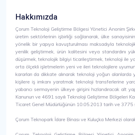
Hakkımızda
Çorum Teknoloji Geliştirme Bölgesi Yönetici Anonim Şirket
üretim sektörlerinin işbirliği sağlanarak, ülke sanayisin
yönelik bir yapıya kavuşturulması maksadıyla teknoloj
yenilik geliştirmek, ürün kalitesini veya standardını yük
düşürmek, teknolojik bilgiyi ticarileştirmek, teknoloji ile
orta ölçekli işletmelerin yeni ve ileri teknolojilere uyu
kararları da dikkate alınarak teknoloji yoğun alanlarda y
kişilere iş imkanı yaratmak teknoloji transferlerine ya
yabancı sermayenin ülkeye girişini hızlandıracak alt y
Kanunun ve 4691 sayılı Teknoloji Geliştirme Bölgeleri Ka
Ticaret Genel Müdürlüğünün 10.05.2013 tarih ve 3775 sayı
Çorum Teknopark İdare Binası ve Kuluçka Merkezi olarak 
Çorum Teknoloji Geliştirme Bölgesi Yönetici Anonim 