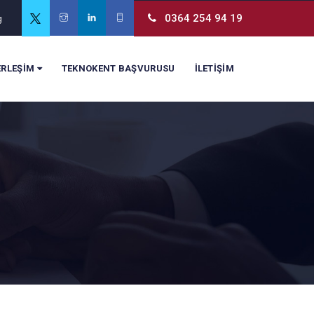
0364 254 94 19
g
ERLEŞİM
TEKNOKENT BAŞVURUSU
İLETİŞİM