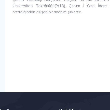
Üniversitesi Rektörlüğü(%10), Çorum İl Özel İdar
ortaklığından oluşan bir anonim şirkettir.