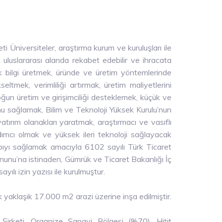
i Üniversiteler, araştırma kurum ve kuruluşları ile
in uluslararası alanda rekabet edebilir ve ihracata
ik bilgi üretmek, üründe ve üretim yöntemlerinde
seltmek, verimliliği artırmak, üretim maliyetlerini
 yoğun üretim ve girişimciliği desteklemek, küçük ve
munu sağlamak, Bilim ve Teknoloji Yüksek Kurulu’nun
atırım olanakları yaratmak, araştırmacı ve vasıflı
rdımcı olmak ve yüksek ileri teknoloji sağlayacak
apıyı sağlamak amacıyla 6102 sayılı Türk Ticaret
nunu’na istinaden, Gümrük ve Ticaret Bakanlığı İç
lı izin yazısı ile kurulmuştur.
yaklaşık 17.000 m2 arazi üzerine inşa edilmiştir.
Şirketi, Organize Sanayi Bölgesi (%70), Hitit