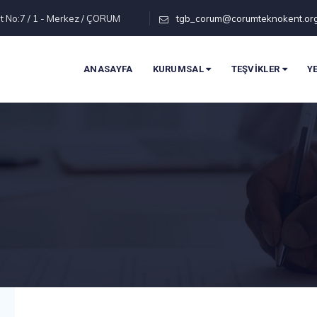
t No:7 / 1 - Merkez / ÇORUM
tgb_corum@corumteknokent.or
ANASAYFA
KURUMSAL
TEŞVİKLER
Y