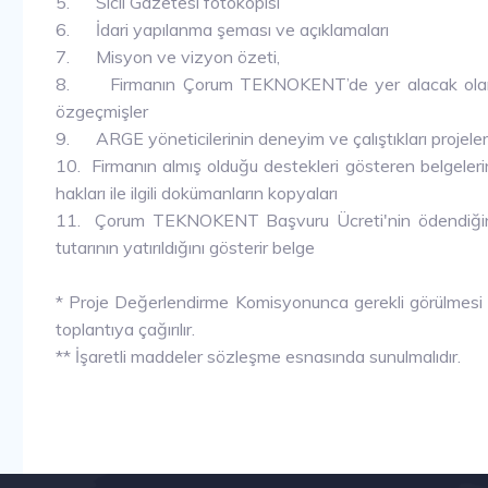
5. Sicil Gazetesi fotokopisi
6. İdari yapılanma şeması ve açıklamaları
7. Misyon ve vizyon özeti,
8. Firmanın Çorum TEKNOKENT’de yer alacak olan Ar
özgeçmişler
9. ARGE yöneticilerinin deneyim ve çalıştıkları projeler
10. Firmanın almış olduğu destekleri gösteren belgelerin
hakları ile ilgili dokümanların kopyaları
11. Çorum TEKNOKENT Başvuru Ücreti'nin ödendiğini
tutarının yatırıldığını gösterir belge
* Proje Değerlendirme Komisyonunca gerekli görülmesi
toplantıya çağırılır.
** İşaretli maddeler sözleşme esnasında sunulmalıdır.