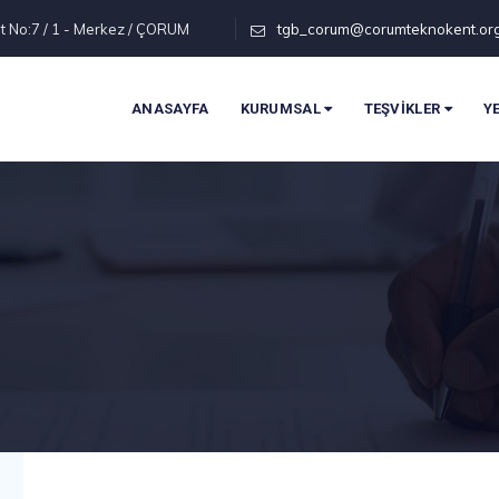
t No:7 / 1 - Merkez / ÇORUM
tgb_corum@corumteknokent.or
ANASAYFA
KURUMSAL
TEŞVİKLER
Y