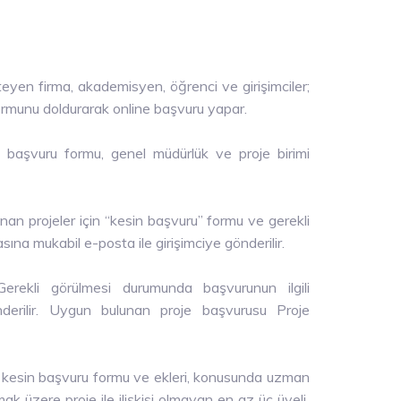
yen firma, akademisyen, öğrenci ve girişimciler;
rmunu doldurarak online başvuru yapar.
başvuru formu, genel müdürlük ve proje birimi
n projeler için “kesin başvuru” formu ve gerekli
sına mukabil e-posta ile girişimciye gönderilir.
rekli görülmesi durumunda başvurunun ilgili
önderilir. Uygun bulunan proje başvurusu Proje
n kesin başvuru formu ve ekleri, konusunda uzman
mak üzere proje ile ilişkisi olmayan en az üç üyeli