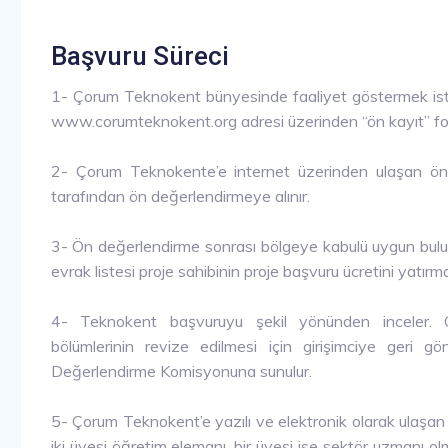
Başvuru Süreci
1- Çorum Teknokent bünyesinde faaliyet göstermek iste
www.corumteknokent.org adresi üzerinden “ön kayıt” fo
2- Çorum Teknokente’e internet üzerinden ulaşan ön 
tarafından ön değerlendirmeye alınır.
3- Ön değerlendirme sonrası bölgeye kabulü uygun buluna
evrak listesi proje sahibinin proje başvuru ücretini yatırma
4- Teknokent başvuruyu şekil yönünden inceler. Ge
bölümlerinin revize edilmesi için girişimciye geri g
Değerlendirme Komisyonuna sunulur.
5- Çorum Teknokent’e yazılı ve elektronik olarak ulaşa
iki üyesi öğretim elemanı, bir üyesi ise sektör uzmanı ol