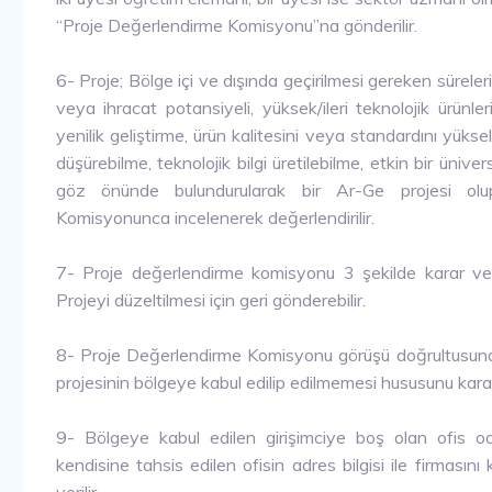
“Proje Değerlendirme Komisyonu”na gönderilir.
6- Proje; Bölge içi ve dışında geçirilmesi gereken süreler
veya ihracat potansiyeli, yüksek/ileri teknolojik ürünle
yenilik geliştirme, ürün kalitesini veya standardını yükselt
düşürebilme, teknolojik bilgi üretilebilme, etkin bir üniver
göz önünde bulundurularak bir Ar-Ge projesi olu
Komisyonunca incelenerek değerlendirilir.
7- Proje değerlendirme komisyonu 3 şekilde karar verebil
Projeyi düzeltilmesi için geri gönderebilir.
8- Proje Değerlendirme Komisyonu görüşü doğrultusund
projesinin bölgeye kabul edilip edilmemesi hususunu karara b
9- Bölgeye kabul edilen girişimciye boş olan ofis oda
kendisine tahsis edilen ofisin adres bilgisi ile firmas