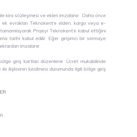
ile kira sözleşmesi ve ekleri imzalanır. Daha önce
li ek evrakları Teknokent’e elden, kargo veya e-
rini tamamlayarak Projeyi Teknokent’e kabul ettiğini
şlama tarihi kabul edilir. Eğer girişimci bir sermaye
ekrardan imzalanır.
ölge giriş kartları düzenlenir. Ücret mukabilinde
 ile ilişkisinin kesilmesi durumunda ilgili bölge giriş
LER
rı