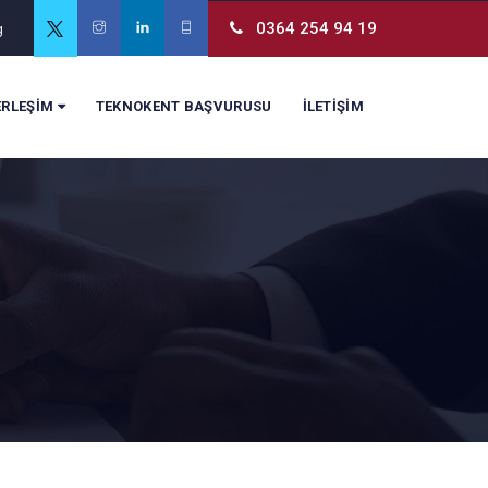
0364 254 94 19
g
ERLEŞİM
TEKNOKENT BAŞVURUSU
İLETİŞİM