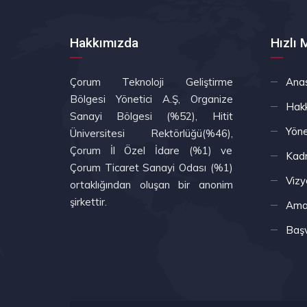
Hakkımızda
Hızlı
Çorum Teknoloji Geliştirme
Ana
Bölgesi Yönetici A.Ş, Organize
Hak
Sanayi Bölgesi (%52), Hitit
Yöne
Üniversitesi Rektörlüğü(%46),
Çorum İl Özel İdare (%1) ve
Kad
Çorum Ticaret Sanayi Odası (%1)
Vizy
ortaklığından oluşan bir anonim
şirkettir.
Amaç
Başv