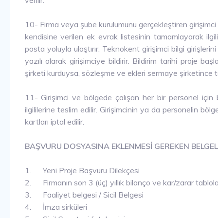
verilir.
10- Firma veya şube kurulumunu gerçekleştiren girişimci 
kendisine verilen ek evrak listesinin tamamlayarak ilgi
posta yoluyla ulaştırır. Teknokent girişimci bilgi girişle
yazılı olarak girişimciye bildirir. Bildirim tarihi proje ba
şirketi kurduysa, sözleşme ve ekleri sermaye şirketince t
11- Girişimci ve bölgede çalışan her bir personel için b
ilgililerine teslim edilir. Girişimcinin ya da personelin bölge
kartları iptal edilir.
BAŞVURU DOSYASINA EKLENMESİ GEREKEN BELGE
1. Yeni Proje Başvuru Dilekçesi
2. Firmanın son 3 (üç) yıllık bilanço ve kar/zarar tablola
3. Faaliyet belgesi / Sicil Belgesi
4. İmza sirküleri