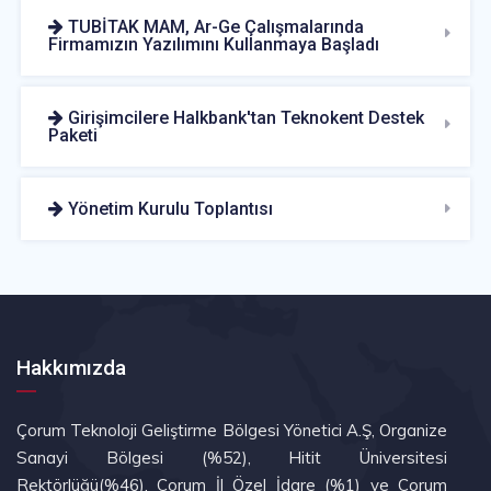
TUBİTAK MAM, Ar-Ge Çalışmalarında
Firmamızın Yazılımını Kullanmaya Başladı
Girişimcilere Halkbank'tan Teknokent Destek
Paketi
Yönetim Kurulu Toplantısı
Hakkımızda
Çorum Teknoloji Geliştirme Bölgesi Yönetici A.Ş, Organize
Sanayi Bölgesi (%52), Hitit Üniversitesi
Rektörlüğü(%46), Çorum İl Özel İdare (%1) ve Çorum