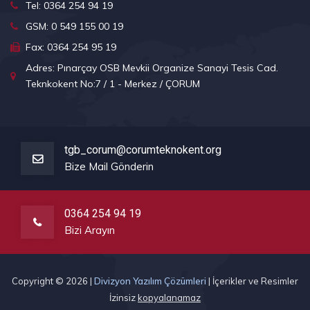
Tel: 0364 254 94 19
GSM: 0 549 155 00 19
Fax: 0364 254 95 19
Adres: Pınarçay OSB Mevkii Organize Sanayi Tesis Cad.
Teknkokent No:7 / 1 - Merkez / ÇORUM
tgb_corum@corumteknokent.org
Bize Mail Gönderin
0364 254 94 19
Bizi Arayın
Copyright ©
2026 |
Divizyon Yazılım Çözümleri
| İçerikler ve Resimler
İzinsiz
kopyalanamaz