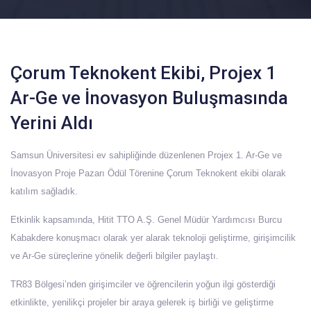
Çorum Teknokent Ekibi, Projex 1
Ar-Ge ve İnovasyon Buluşmasında
Yerini Aldı
Samsun Üniversitesi ev sahipliğinde düzenlenen
Projex 1. Ar-Ge ve
İnovasyon Proje Pazarı Ödül Töreni
ne Çorum Teknokent ekibi olarak
katılım sağladık.
Etkinlik kapsamında,
Hitit TTO A.Ş. Genel Müdür Yardımcısı Burcu
Kabakdere
konuşmacı olarak yer alarak teknoloji geliştirme, girişimcilik
ve Ar-Ge süreçlerine yönelik değerli bilgiler paylaştı.
TR83 Bölgesi’nden girişimciler ve öğrencilerin yoğun ilgi gösterdiği
etkinlikte, yenilikçi projeler bir araya gelerek iş birliği ve geliştirme