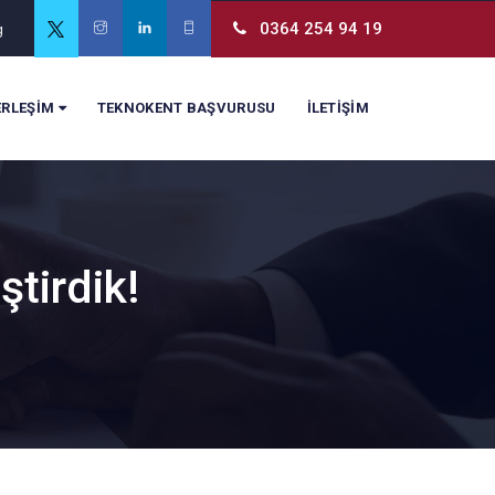
0364 254 94 19
g
ERLEŞİM
TEKNOKENT BAŞVURUSU
İLETİŞİM
ştirdik!