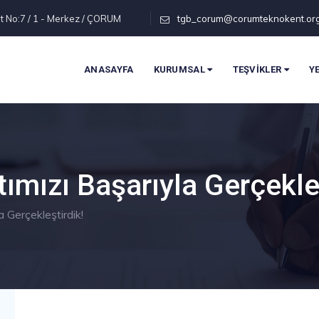
t No:7 / 1 - Merkez / ÇORUM
tgb_corum@corumteknokent.or
ANASAYFA
KURUMSAL
TEŞVİKLER
Y
tımızı Başarıyla Gerçekle
a Gerçekleştirdik!