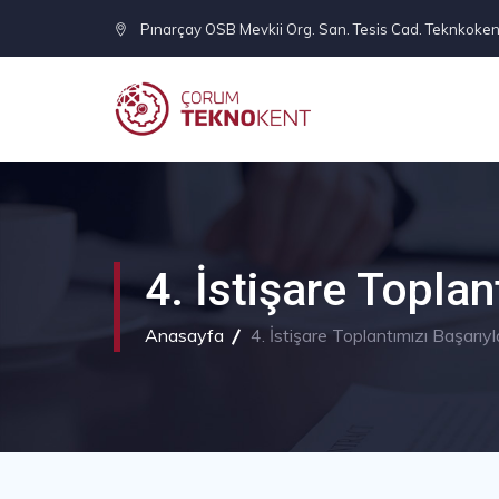
Pınarçay OSB Mevkii Org. San. Tesis Cad. Teknkoken
4. İstişare Toplan
Anasayfa
4. İstişare Toplantımızı Başarıyl